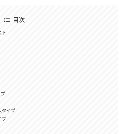
目次
スト
イプ
り人タイプ
イプ