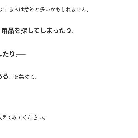
りする人は意外と多いかもしれません。
り用品を探してしまったり
、
したり
――。
ある
」を集めて、
数えてみてください。