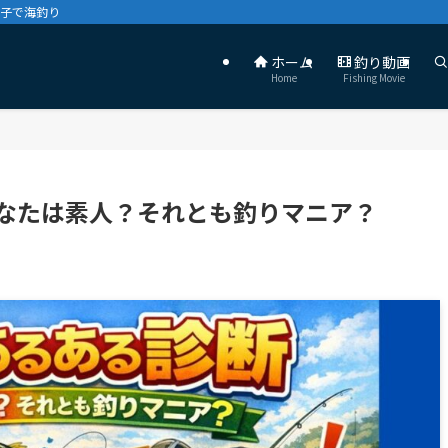
親子で海釣り
ホーム
釣り動画
Home
Fishing Movie
なたは素人？それとも釣りマニア？