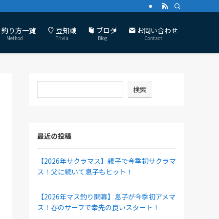
釣り方一覧
豆知識
ブログ
お問い合わせ
Method
Trivia
Blog
Contact
検索
最近の投稿
【2026年サクラマス】親子で今季初サクラマ
ス！父に続いて息子もヒット！
【2026年マス釣り開幕】息子が今季初アメマ
ス！春のサーフで幸先の良いスタート！