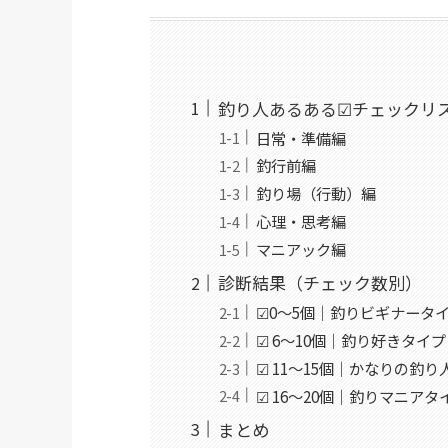
釣り人あるある☑チェックリ
日常・準備編
釣行前編
釣り場（行動）編
心理・思考編
マニアック編
診断結果（チェック数別）
☑0〜5個｜釣りビギナータ
☑ 6〜10個｜釣り好きタイプ
☑ 11〜15個｜かなりの釣
☑ 16〜20個｜釣りマニアタ
まとめ