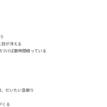
う
に目が冴える
気づけば数時間経っている
は、だいたい空振り
がくる