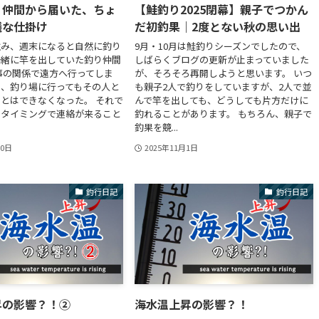
り仲間から届いた、ちょ
【鮭釣り2025閉幕】親子でつかん
議な仕掛け
だ初釣果｜2度とない秋の思い出
住み、週末になると自然に釣り
9月・10月は鮭釣りシーズンでしたので、
一緒に竿を出していた釣り仲間
しばらくブログの更新が止まっていました
事の関係で遠方へ行ってしま
が、そろそろ再開しようと思います。 いつ
う、釣り場に行ってもその人と
も親子2人で釣りをしていますが、2人で並
とはできなくなった。 それで
んで竿を出しても、どうしても片方だけに
たタイミングで連絡が来ること
釣れることがあります。 もちろん、親子で
釣果を競...
30日
2025年11月1日
釣行日記
釣行日記
昇の影響？！②
海水温上昇の影響？！