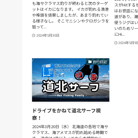
も海サクラマス釣りが終わると次のターゲ
スがHitする
ットはイカになります。 イカが釣れる漁港
はお世話に
や埠頭を偵察しましたが、あまり釣れてい
波があり、
る様子なし。 そこでニシンやクロガシラを
使うジグはい
狙って...
いのためリー
にHi...
2024年5月30日
2024年5月9
釣行日記
ドライブをかねて道北サーフ視
察！
2024年3月20日（水） 北海道の各地で海サ
クラマス、海アメマスが釣れ始める時期で