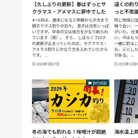
【久しぶりの更新】春はずっとサ
遠くの釣
クラマス・アメマスに夢中でした
っと不思
4～5月は、週末になると早朝から夕方まで
同じ地域に
親子でマス釣りの日々。 息子は元気いっぱ
場で会い、
いですが、中年の父は体力をかなり削られ
がいた。 仕
ています（笑）。 そう、 しばらくブログ
い、今はも
の更新が止まっていたのは、サクラマス・
一緒に釣るこ
アメマス釣りにかなり力を入れていたから
も、ふとし
です。 ...
がある。 ...
2026年5月27日
2025年12月
釣行日記
冬の海でも釣れる！味噌汁が超絶
海水温上