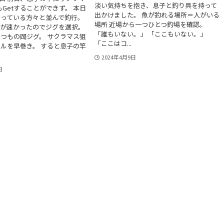
淡い気持ちを抱き、息子と釣り具を持って
もGetすることができず。 本日
出かけました。 魚が釣れる場所＝人がいる
なっている方々と並んで釣行。
場所 近場から一つひとつ釣場を確認。
潮が速かったのでジグを選択。
「誰もいない。」 「ここもいない。」
つもの岡ジグ。 サクラマス狙
「ここはコ...
ルを早巻き。 すると息子の竿
2024年4月9日
日