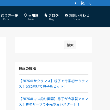
釣り方一覧
豆知識
ブログ
お問い合わせ
Method
Trivia
Blog
Contact
検索
最近の投稿
【2026年サクラマス】親子で今季初サクラマ
ス！父に続いて息子もヒット！
【2026年マス釣り開幕】息子が今季初アメマ
ス！春のサーフで幸先の良いスタート！