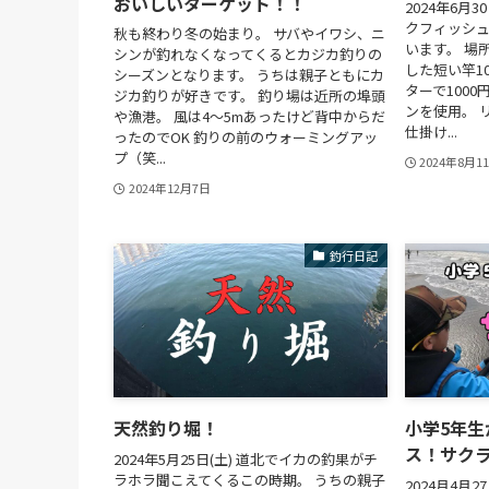
おいしいターゲット！！
2024年6月
クフィッシュ
秋も終わり冬の始まり。 サバやイワシ、ニ
います。 場
シンが釣れなくなってくるとカジカ釣りの
した短い竿1
シーズンとなります。 うちは親子ともにカ
ターで1000
ジカ釣りが好きです。 釣り場は近所の埠頭
ンを使用。 
や漁港。 風は4～5mあったけど背中からだ
仕掛け...
ったのでOK 釣りの前のウォーミングアッ
プ（笑...
2024年8月1
2024年12月7日
釣行日記
天然釣り堀！
小学5年
ス！サク
2024年5月25日(土) 道北でイカの釣果がチ
ラホラ聞こえてくるこの時期。 うちの親子
2024月4月