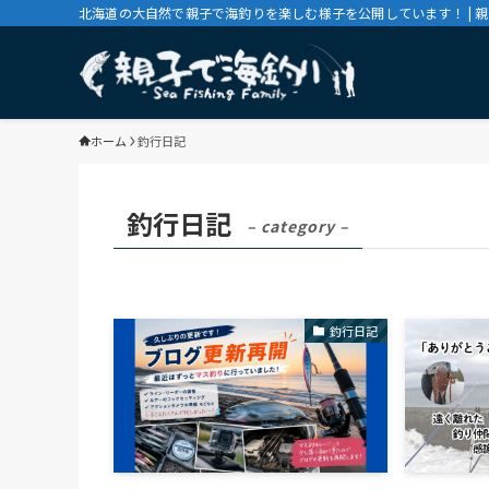
北海道の大自然で親子で海釣りを楽しむ様子を公開しています！ | 
ホーム
釣行日記
釣行日記
– category –
釣行日記