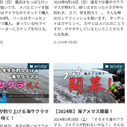
30日（日） 最近はもっぱらロッ
2024年6月16日（日） 道北では春のサクラ
狙いです。 メバルとソイを狙
マスが終わり、続くはずだったイカが中々
所はテトラなのでネットで購入
釣れず。 さて、何を釣ろう…。 そんな時
050円。 リールはホームセン
はロックフィッシュを狙います。 ターゲッ
円で購入。 余っているPEライ
トはガヤとソイ。 ガヤとはメバルのことで
リーダーにスナップを付ける。
すが、ガヤガヤしているということからそ
んな名前...
1日
2024年7月4日
釣行日記
釣行日記
生が釣り上げる海サクラマ
【2024年】海アメマス開幕！
ラ咲く！
2024年3月30日（土） 「そろそろ海サクラ
マス、アメマスが釣れないかな？」 そんな
27日 前日、息子の竿にサクラマ