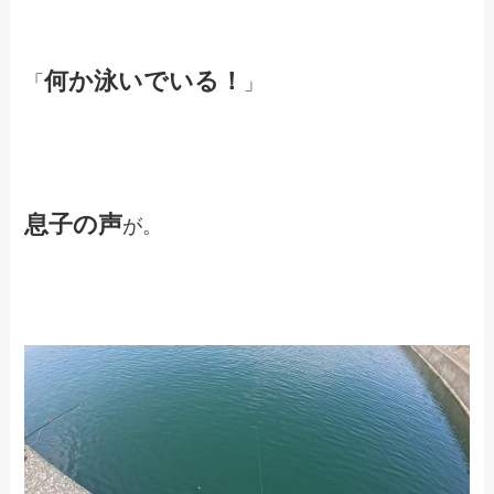
何か泳いでいる！
「
」
息子の声
が。