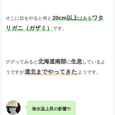
20cm以上
ワタ
そこに目をやると何と
はある
リガニ（ガザミ）
です。
北海道南部
生息
ググってみると
に
しているよ
道北までやってきた
うですが
ようです。
海水温上昇の影響?!