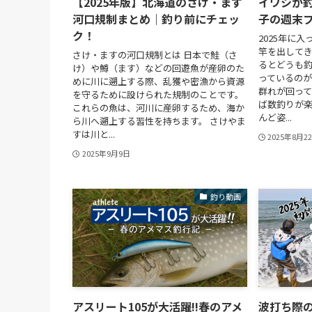
【2025年版】北海道のさけ・ます
イワシが
河口規制まとめ｜釣り前にチェッ
子の週末
ク！
2025年に
竿を出してき
さけ・ますの河口規制とは 日本で鮭（さ
るとどうも釣
け）や鱒（ます）などの回遊魚が産卵のた
っているのが
めに川に遡上する際、乱獲や密漁から資源
群れが回っ
を守るために設けられた規制のことです。
ば数釣りが
これらの魚は、河川に産卵するため、海か
んど姿...
ら川へ遡上する習性を持ちます。 さけやま
すは川と...
2025年8月2
2025年9月9日
釣り動画
アスリート105が大活躍!!春のアメ
波打ち際の