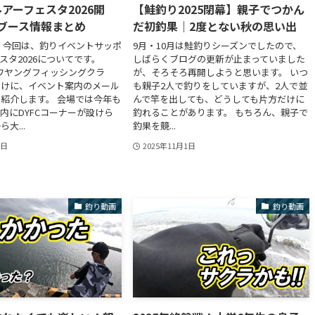
アーフェスタ2026開
【鮭釣り2025閉幕】親子でつかん
Cブース情報まとめ
だ初釣果｜2度とない秋の思い出
 今回は、釣りイベントサッポ
9月・10月は鮭釣りシーズンでしたので、
スタ2026についてです。
しばらくブログの更新が止まっていました
イワヤングフィッシングクラ
が、そろそろ再開しようと思います。 いつ
向けに、イベント案内のメール
も親子2人で釣りをしていますが、2人で並
紹介します。 会場では今年も
んで竿を出しても、どうしても片方だけに
内にDYFCコーナーが設けら
釣れることがあります。 もちろん、親子で
大...
釣果を競...
6日
2025年11月1日
釣り動画
釣り動画