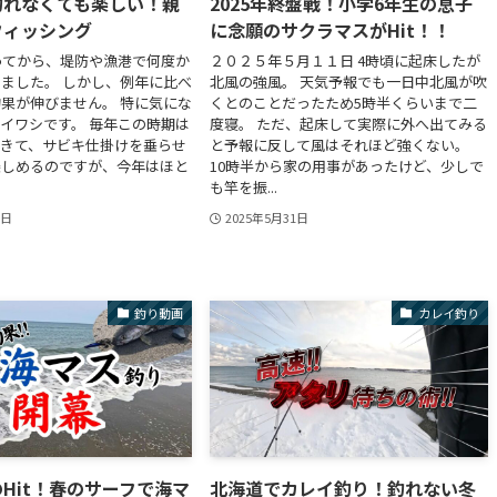
釣れなくても楽しい！親
2025年終盤戦！小学6年生の息子
フィッシング
に念願のサクラマスがHit！！
入ってから、堤防や漁港で何度か
２０２５年５月１１日 4時頃に起床したが
ました。 しかし、例年に比べ
北風の強風。 天気予報でも一日中北風が吹
果が伸びません。 特に気にな
くとのことだったため5時半くらいまで二
イワシです。 毎年この時期は
度寝。 ただ、起床して実際に外へ出てみる
てきて、サビキ仕掛けを垂らせ
と予報に反して風はそれほど強くない。
楽しめるのですが、今年はほと
10時半から家の用事があったけど、少しで
も竿を振...
2日
2025年5月31日
釣り動画
カレイ釣り
Hit！春のサーフで海マ
北海道でカレイ釣り！釣れない冬