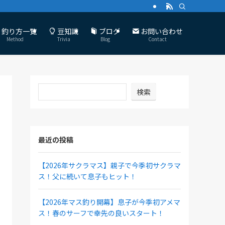
釣り方一覧
豆知識
ブログ
お問い合わせ
Method
Trivia
Blog
Contact
検索
最近の投稿
【2026年サクラマス】親子で今季初サクラマ
ス！父に続いて息子もヒット！
【2026年マス釣り開幕】息子が今季初アメマ
ス！春のサーフで幸先の良いスタート！