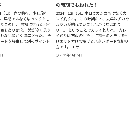
幕
の時期でも釣れた！
6日（日） 春の釣行、少し旅行
2024年12月15日 本日はカジカではなくカ
り、早朝ではなくゆっくりとし
レイ釣りへ。 この時期だと、去年はチカや
たこの日。 最初に訪れたポイ
カジカが釣れていましたが今年はあま
響もあり断念。 波が高く釣り
り…。 ということでカレイ釣りへ。 カレ
れない静かな海岸だった。 そ
イ釣りは市販の仕掛けに20号のオモリを付
ルートを経由して別のポイント
けエサを付けて投げるスタンダードな釣り
方です。 エサ...
3日
2025年1月15日