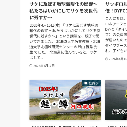
サケに及ぼす地球温暖化の影響～
サッポロル
私たちはいかにしてサケを次世代
催！DYF
に残すか～
こんにちは。
ロルアーフェ
2026年4月15日(水) 「サケに及ぼす地球温
DYFC（ダ
暖化の影響 ～私たちはいかにしてサケを次
ブ）の会員
世代に残すか～」という講演を、親子で聞
が届いたので
いてきました。 北海道大学名誉教授・北海
ダイワブース
道大学北極域研究センターの帰山 雅秀 先
れ、子どもから
生 でした。 北海道に住んでいると、サケ
はとて...
2026年4月1
2026年4月17日
鮭釣り