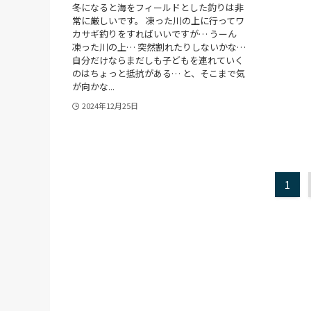
冬になると海をフィールドとした釣りは非
常に厳しいです。 凍った川の上に行ってワ
カサギ釣りをすればいいですが… うーん
凍った川の上… 突然割れたりしないかな…
自分だけならまだしも子どもを連れていく
のはちょっと抵抗がある… と、そこまで気
が向かな...
2024年12月25日
1