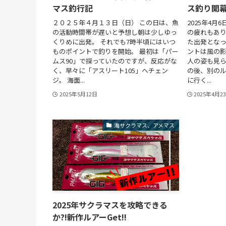
マス釣行記
ス釣り開
２０２５年４月１３日（日） この日は、魚
2025年4月
の活動時間帯が遅いと予想し朝は少しゆっ
の疲れもあ
くりめに出発。 それでも7時半頃にはいつ
た出発となっ
ものポイントで釣りを開始。 最初は「パー
ントは風の影
ムス90」で探っていたのですが、反応がな
人の姿も見ら
く、早々に「アスリート105」へチェン
の後、別の
ジ。 海面...
に行く...
2025年5月12日
2025年4月2
海サクラマス、アメマス
2025年サクラマスを攻略できる
か?!新作ルアーGet!!