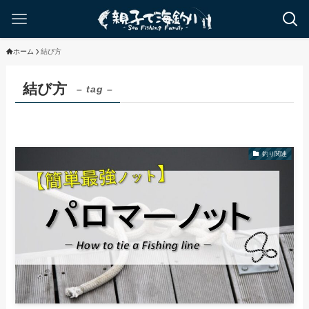
ホーム
結び方
結び方
– tag –
釣り関連