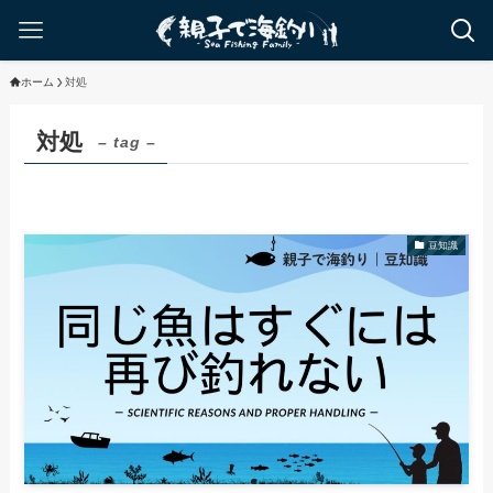
ホーム
対処
対処
– tag –
豆知識