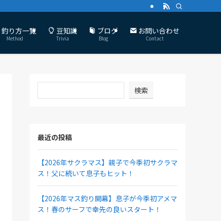
釣り方一覧
豆知識
ブログ
お問い合わせ
Method
Trivia
Blog
Contact
検索
最近の投稿
【2026年サクラマス】親子で今季初サクラマ
ス！父に続いて息子もヒット！
【2026年マス釣り開幕】息子が今季初アメマ
ス！春のサーフで幸先の良いスタート！